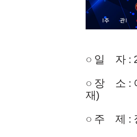
○ 일 자 : 2
○ 장 소 
재)
○ 주 제 