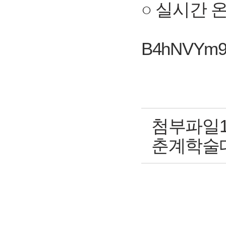
○ 실시간 
B4hNVYm9a
첨부파일1
춘계학술대회 