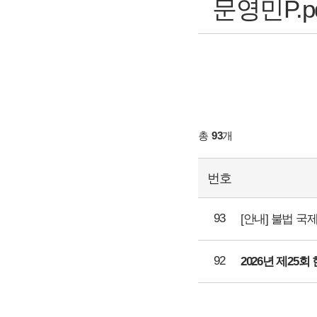
문영민P.pdf(
총
93
개
번호
93
[안내] 불법 
92
2026년 제2