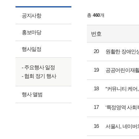
총
460
개
공지사항
홍보마당
번호
행사일정
20
원활한 장애인
- 주요행사 일정
19
공공어린이재활
- 협회 정기 행사
18
“커뮤니티 케어,
행사 앨범
17
‘특정영역 사회
16
서울시, 네이버