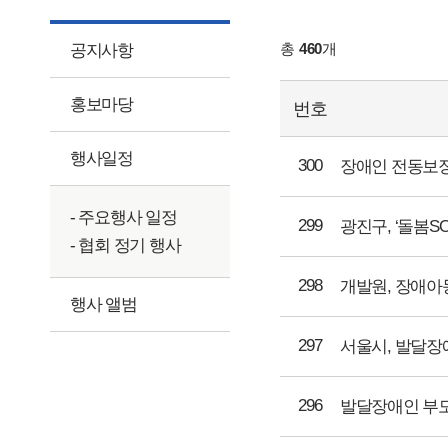
총
460
개
공지사항
홍보마당
번호
행사일정
300
장애인 전동보장
- 주요행사 일정
299
광진구, ‘돌봄
- 협회 정기 행사
298
개발원, 장애아
행사 앨범
297
서울시, 발달장
296
발달장애인 부모