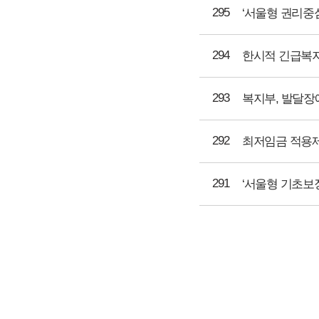
295
‘서울형 권리중
294
한시적 긴급복지
293
복지부, 발달장
292
최저임금 적용제
291
‘서울형 기초보장