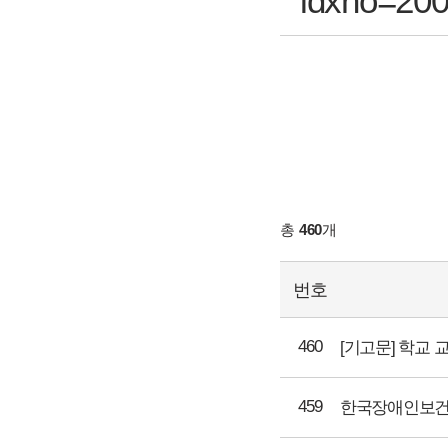
idxno=20
총
460
개
번호
460
[기고문] 학교
459